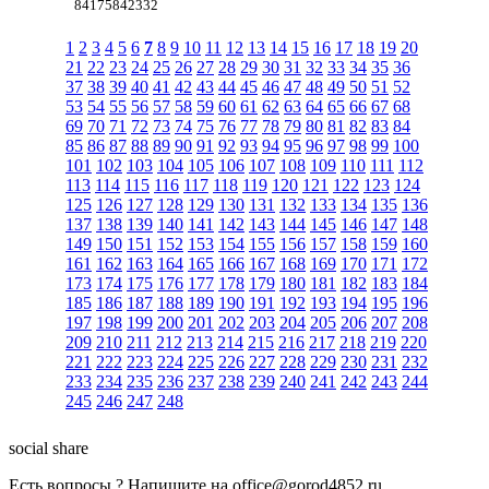
84175842332
1
2
3
4
5
6
7
8
9
10
11
12
13
14
15
16
17
18
19
20
21
22
23
24
25
26
27
28
29
30
31
32
33
34
35
36
37
38
39
40
41
42
43
44
45
46
47
48
49
50
51
52
53
54
55
56
57
58
59
60
61
62
63
64
65
66
67
68
69
70
71
72
73
74
75
76
77
78
79
80
81
82
83
84
85
86
87
88
89
90
91
92
93
94
95
96
97
98
99
100
101
102
103
104
105
106
107
108
109
110
111
112
113
114
115
116
117
118
119
120
121
122
123
124
125
126
127
128
129
130
131
132
133
134
135
136
137
138
139
140
141
142
143
144
145
146
147
148
149
150
151
152
153
154
155
156
157
158
159
160
161
162
163
164
165
166
167
168
169
170
171
172
173
174
175
176
177
178
179
180
181
182
183
184
185
186
187
188
189
190
191
192
193
194
195
196
197
198
199
200
201
202
203
204
205
206
207
208
209
210
211
212
213
214
215
216
217
218
219
220
221
222
223
224
225
226
227
228
229
230
231
232
233
234
235
236
237
238
239
240
241
242
243
244
245
246
247
248
social share
Есть вопросы ? Напишите на office@gorod4852.ru