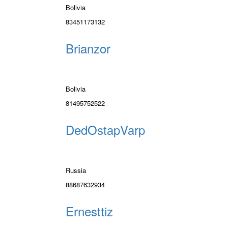
Bolivia
83451173132
Brianzor
Bolivia
81495752522
DedOstapVarp
Russia
88687632934
Ernesttiz