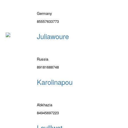
Germany
85557633773
Juliawoure
Russia
89181688748
Karolinapou
Abkhazia
84945697223
Lavillwat