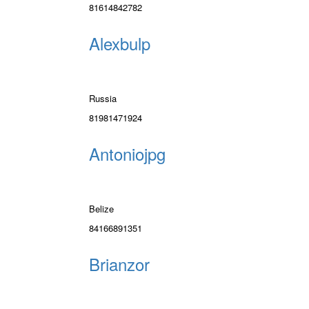
81614842782
Alexbulp
Russia
81981471924
Antoniojpg
Belize
84166891351
Brianzor