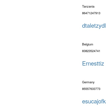
Tanzania
86471247913
dtaletzydl
Belgium
83823524741
Ernesttiz
Germany
85557633773
esucajofk