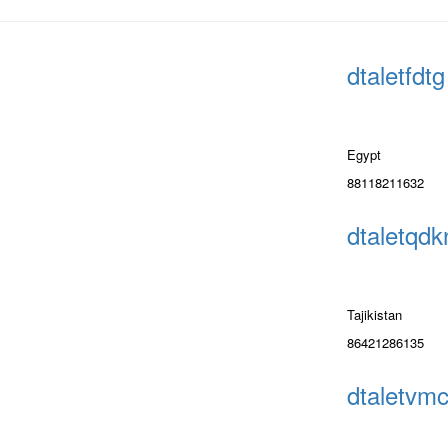
dtaletfdtg
Egypt
88118211632
dtaletqdk
Tajikistan
86421286135
dtaletvm