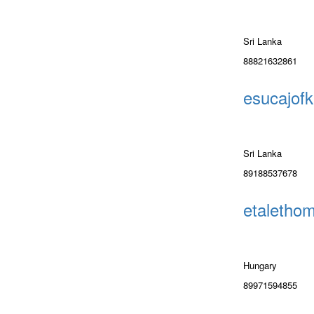
Sri Lanka
88821632861
esucajofk
Sri Lanka
89188537678
etaletho
Hungary
89971594855