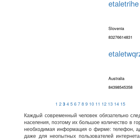
etaletrihe
Slovenia
83276614831
etaletwqr
Australia
84398545358
1
2
3
4
5
6
7
8
9
10
11
12
13
14
15
Каждый современный человек обязательно след
населения, поэтому их большое количество в го
необходимая информация о фирме: телефон, адр
даже для неопытных пользователей интернета