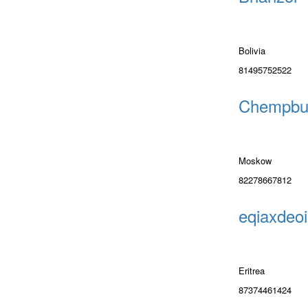
Bolivia
81495752522
Chempbu
Moskow
82278667812
eqiaxdeoi
Eritrea
87374461424