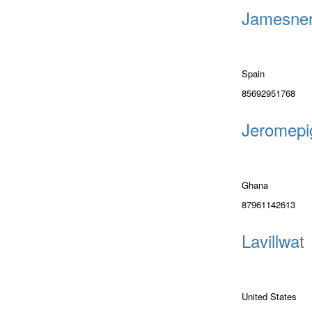
Jamesne
Spain
85692951768
Jeromepi
Ghana
87961142613
Lavillwat
United States