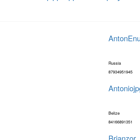
AntonEnu
Russia
87934951945
Antoniojp
Belize
84166891351
Brianzor