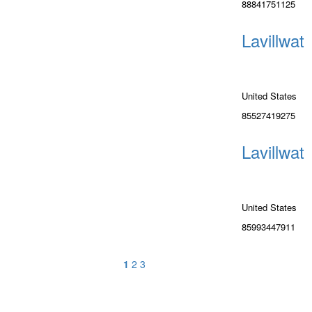
88841751125
Lavillwat
United States
85527419275
Lavillwat
United States
85993447911
1
2
3