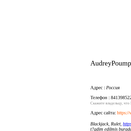
AudreyPoum
Адрес :
Россия
Телефон : 84139852
Скажите владельцу, что
Адрес сайта:
https:/
Blackjack, Rulet,
http
Написать нам
t?qdim edilmis burada