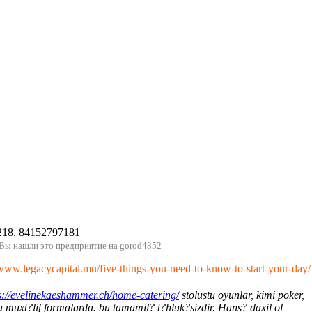
p
218, 84152797181
 Вы нашли это предприятие на gorod4852
/www.legacycapital.mu/five-things-you-need-to-know-to-start-your-day/
s://evelinekaeshammer.ch/home-catering/
stolustu oyunlar, kimi poker,
 muxt?lif formalarda. bu tamamil? t?hluk?sizdir. Hans? daxil ol