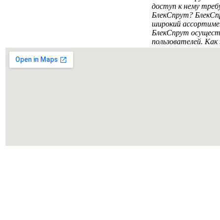
доступ к нему треб
БлекСпрут? БлекСпр
широкий ассортимен
БлекСпрут осуществ
пользователей. Как