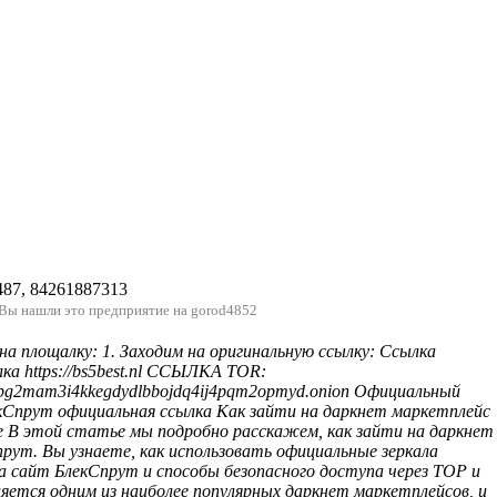
487, 84261887313
 Вы нашли это предприятие на gorod4852
на площалку: 1. Заходим на оригинальную ссылку: Ссылка
сылка https://bs5best.nl ССЫЛКА TOR:
ifbg2mam3i4kkegdydlbbojdq4ij4pqm2opmyd.onion Официальный
екСпрут официальная ссылка Как зайти на даркнет маркетплейс
 В этой статье мы подробно расскажем, как зайти на даркнет
рут. Вы узнаете, как использовать официальные зеркала
 на сайт БлекСпрут и способы безопасного доступа через ТОР и
яется одним из наиболее популярных даркнет маркетплейсов, и