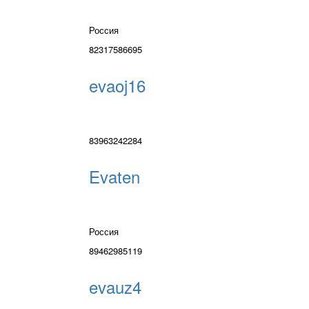
Россия
82317586695
evaoj16
83963242284
Evaten
Россия
89462985119
evauz4