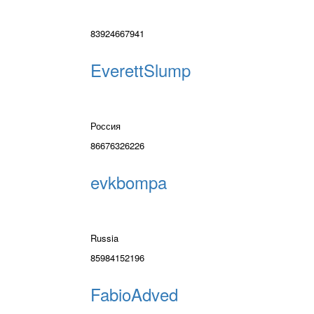
83924667941
EverettSlump
Россия
86676326226
evkbompa
Russia
85984152196
FabioAdved