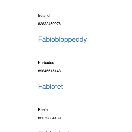
Ireland
82832459976
Fabiobloppeddy
Barbados
89846615148
Fabiofet
Benin
82372884139