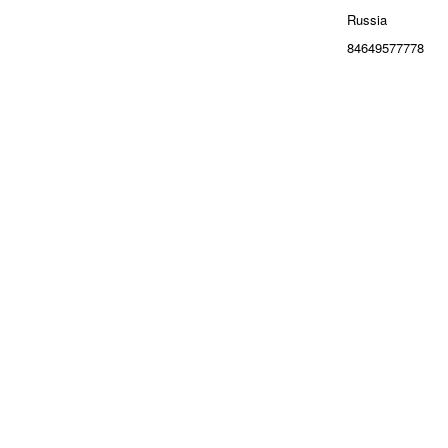
Russia
84649577778