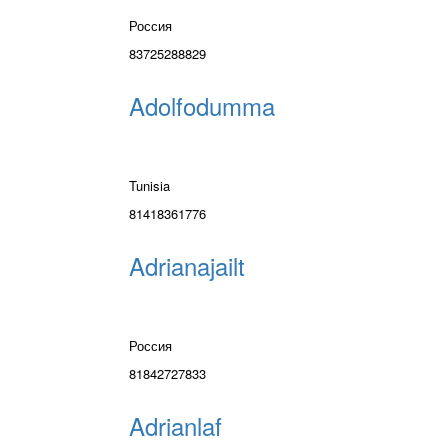
Россия
83725288829
Adolfodumma
Tunisia
81418361776
Adrianajailt
Россия
81842727833
Adrianlaf