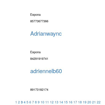
Европа
85773677366
Adrianwaync
Европа
84291919741
adriennelb60
89173182174
1
2
3
4
5
6
7
8
9
10
11
12
13
14
15
16
17
18
19
20
21
22