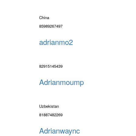
China
85989267497
adrianmo2
82915145439
Adrianmoump
Uzbekistan
81887482269
Adrianwaync