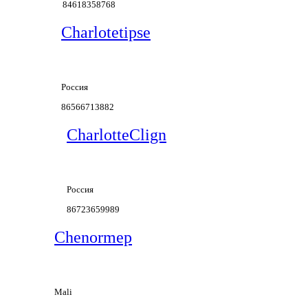
84618358768
Charlotetipse
Россия
86566713882
CharlotteClign
Россия
86723659989
Chenormep
Mali