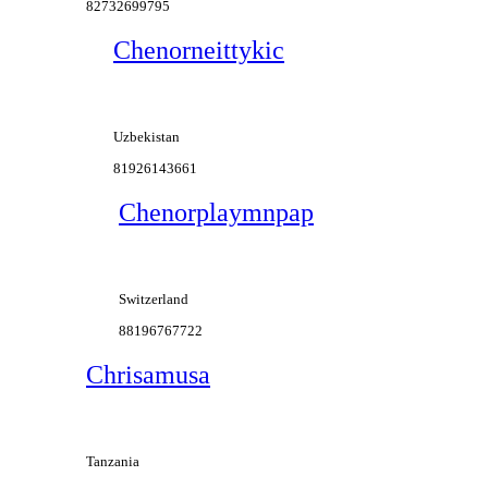
82732699795
Chenorneittykic
Uzbekistan
81926143661
Chenorplaymnpap
Switzerland
88196767722
Chrisamusa
Tanzania