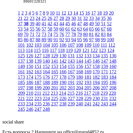
89691328321
1
2
3
4
5
6
7
8
9
10
11
12
13
14
15
16
17
18
19
20
21
22
23
24
25
26
27
28
29
30
31
32
33
34
35
36
37
38
39
40
41
42
43
44
45
46
47
48
49
50
51
52
53
54
55
56
57
58
59
60
61
62
63
64
65
66
67
68
69
70
71
72
73
74
75
76
77
78
79
80
81
82
83
84
85
86
87
88
89
90
91
92
93
94
95
96
97
98
99
100
101
102
103
104
105
106
107
108
109
110
111
112
113
114
115
116
117
118
119
120
121
122
123
124
125
126
127
128
129
130
131
132
133
134
135
136
137
138
139
140
141
142
143
144
145
146
147
148
149
150
151
152
153
154
155
156
157
158
159
160
161
162
163
164
165
166
167
168
169
170
171
172
173
174
175
176
177
178
179
180
181
182
183
184
185
186
187
188
189
190
191
192
193
194
195
196
197
198
199
200
201
202
203
204
205
206
207
208
209
210
211
212
213
214
215
216
217
218
219
220
221
222
223
224
225
226
227
228
229
230
231
232
233
234
235
236
237
238
239
240
241
242
243
244
245
246
247
248
social share
Есть вопросы ? Напишите на office@gorod4852.ru