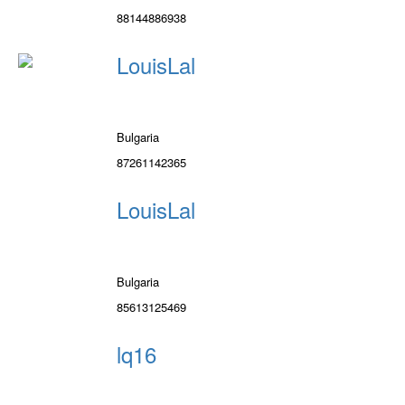
88144886938
LouisLal
Bulgaria
87261142365
LouisLal
Bulgaria
85613125469
lq16