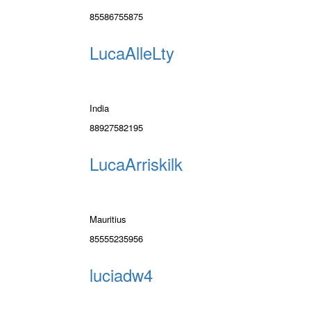
85586755875
LucaAlleLty
India
88927582195
LucaArriskilk
Mauritius
85555235956
luciadw4