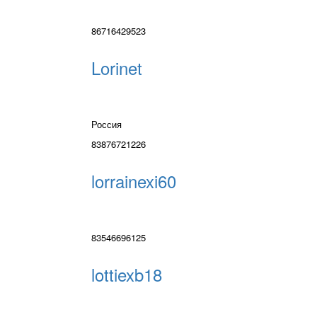
86716429523
Lorinet
Россия
83876721226
lorrainexi60
83546696125
lottiexb18