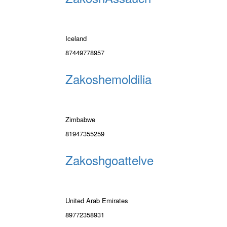
Iceland
87449778957
Zakoshemoldilia
Zimbabwe
81947355259
Zakoshgoattelve
United Arab Emirates
89772358931