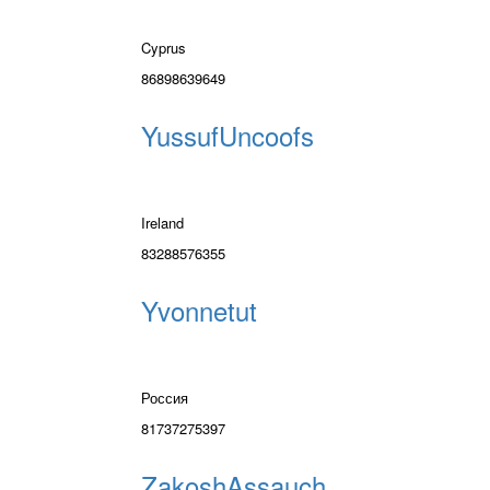
Cyprus
86898639649
YussufUncoofs
Ireland
83288576355
Yvonnetut
Россия
81737275397
ZakoshAssauch