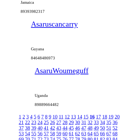
Jamaica
89393982317
Asaruscancarry
Guyana
84648486973
AsaruWoumeguff
Uganda
89889664482
1
2
3
4
5
6
7
8
9
10
11
12
13
14
15
16
17
18
19
20
21
22
23
24
25
26
27
28
29
30
31
32
33
34
35
36
37
38
39
40
41
42
43
44
45
46
47
48
49
50
51
52
53
54
55
56
57
58
59
60
61
62
63
64
65
66
67
68
69
70
71
72
73
74
75
76
77
78
79
80
81
82
83
84